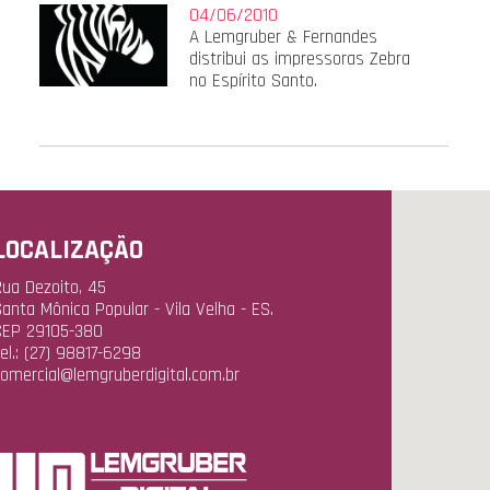
04/06/2010
A Lemgruber & Fernandes
distribui as impressoras Zebra
no Espírito Santo.
LOCALIZAÇÃO
ua Dezoito, 45
anta Mônica Popular - Vila Velha - ES.
CEP 29105-380
el.: (27) 98817-6298
omercial@lemgruberdigital.com.br