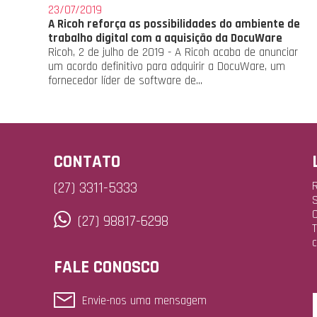
23/07/2019
A Ricoh reforça as possibilidades do ambiente de
trabalho digital com a aquisição da DocuWare
Ricoh, 2 de julho de 2019 - A Ricoh acaba de anunciar
um acordo definitivo para adquirir a DocuWare, um
fornecedor líder de software de...
CONTATO
(27) 3311-5333
R
S
(27) 98817-6298
T
c
FALE CONOSCO
Envie-nos uma mensagem